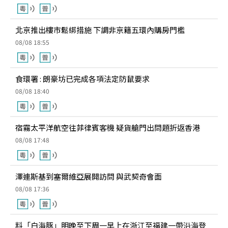
北京推出樓市鬆綁措施 下調非京籍五環內購房門檻
08/08 18:55
食環署 : 朗豪坊已完成各項法定防鼠要求
08/08 18:40
宿霧太平洋航空往菲律賓客機 疑貨艙門出問題折返香港
08/08 17:48
澤連斯基到塞爾維亞展開訪問 與武契奇會面
08/08 17:36
料「白海豚」明晚至下周一早上在浙江至福建一帶沿海登