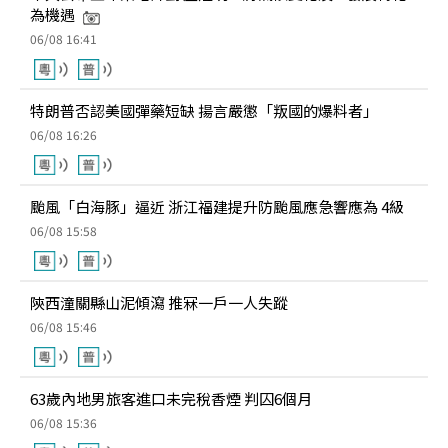
為機遇
06/08 16:41
特朗普否認美國彈藥短缺 揚言嚴懲「叛國的爆料者」
06/08 16:26
颱風「白海豚」逼近 浙江福建提升防颱風應急響應為 4級
06/08 15:58
陝西潼關縣山泥傾瀉 推冧一戶一人失蹤
06/08 15:46
63歲內地男旅客進口未完稅香煙 判囚6個月
06/08 15:36