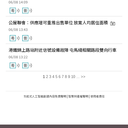
06/08 14:09
公屋聯會：供應增可重推出售單位 放寛人均居住面積
06/08 13:43
港鐵錦上路站附近信號設備故障 屯馬綫相關路段雙向行車
06/08 13:22
1
2
3
4
5
6
7
8
9
10
...
>>
生成式人工智能創建內容免責聲明
|
智慧財產權聲明
|
使用者責任