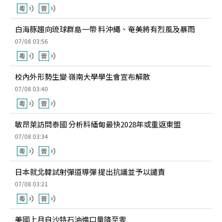
白海豚趨向琉球群島一帶 料沖繩、奄美將有烈風及暴雨
07/08 03:56
校內外形勢生變 嶺南大學學生會宣布解散
07/08 03:40
敏昂萊訪問泰國 分析料緬甸最快2028年或重返東盟
07/08 03:34
日本就北韓試射彈道導彈 提出抗議並予以譴責
07/08 03:21
美國上月自沙特石油進口量降至零