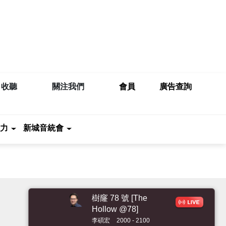
收聽
關注我們
會員
廣告查詢
力
新城音統會
樹窿 78 號 [The
Hollow @78]
李碩宏
2000 - 2100