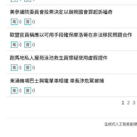
美參議院委員會投票決定以藐視國會罪起訴福奇
歐盟官員稱應以可用手段確保摩洛哥在非法移民問題合作
跑馬地私人屋苑泳池救生員懷疑使用虛假證件
東涌機場巴士與電單車相撞 車長涉危駕被捕
1
2
3
生成式人工智能創