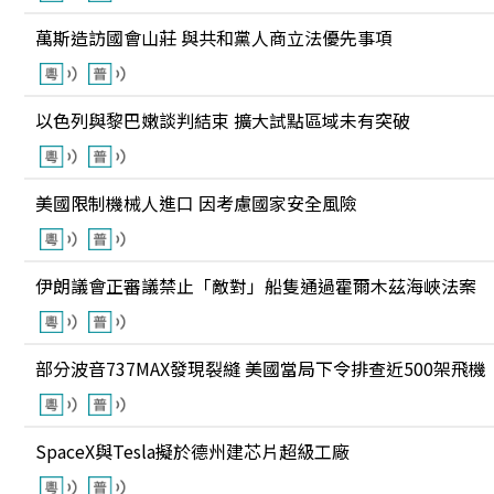
萬斯造訪國會山莊 與共和黨人商立法優先事項
以色列與黎巴嫩談判結束 擴大試點區域未有突破
美國限制機械人進口 因考慮國家安全風險
伊朗議會正審議禁止「敵對」船隻通過霍爾木茲海峽法案
部分波音737MAX發現裂縫 美國當局下令排查近500架飛機
SpaceX與Tesla擬於德州建芯片超級工廠