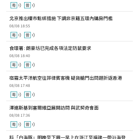
北京推出樓市鬆綁措施 下調非京籍五環內購房門檻
08/08 18:55
食環署 : 朗豪坊已完成各項法定防鼠要求
08/08 18:40
宿霧太平洋航空往菲律賓客機 疑貨艙門出問題折返香港
08/08 17:48
澤連斯基到塞爾維亞展開訪問 與武契奇會面
08/08 17:36
料「白海豚」明晚至下周一早上在浙江至福建一帶沿海登