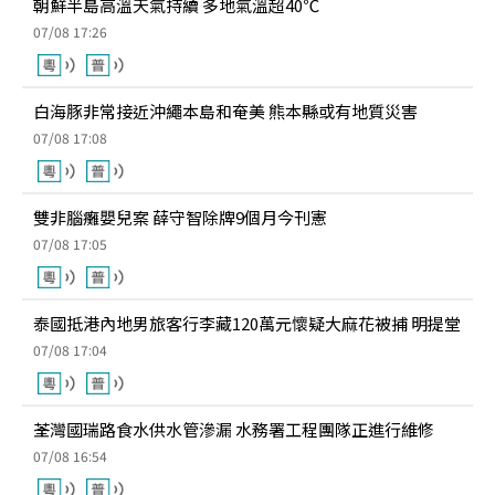
朝鮮半島高溫天氣持續 多地氣溫超40℃
07/08 17:26
白海豚非常接近沖繩本島和奄美 熊本縣或有地質災害
07/08 17:08
雙非腦癱嬰兒案 薛守智除牌9個月今刊憲
07/08 17:05
泰國抵港內地男旅客行李藏120萬元懷疑大麻花被捕 明提堂
07/08 17:04
荃灣國瑞路食水供水管滲漏 水務署工程團隊正進行維修
07/08 16:54