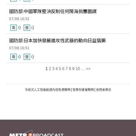
國防部:中國軍隊堅決反制任何鬧海挑釁圖謀
07/08 16:52
國防部:日本加快發展進攻性武器的動向日益猖獗
07/08 16:51
1
2
3
4
5
6
7
8
9
10
...
>>
生成式人工智能創建內容免責聲明
|
智慧財產權聲明
|
使用者責任