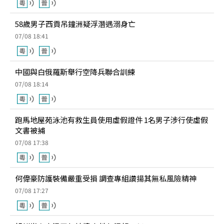
58歲男子西貢吊鐘洲疑浮潛遇溺身亡
07/08 18:41
中國與白俄羅斯舉行空降兵聯合訓練
07/08 18:14
跑馬地屋苑泳池有救生員使用虛假證件 1名男子涉行使虛假
文書被捕
07/08 17:38
何偉豪防護裝備嚴重受損 調查專組讚揚其無私風險精神
07/08 17:27