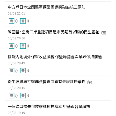
中方斥日本企圖整軍擴武圖謀突破無核三原則
06/08 21:01
陳國基 : 皇崗口岸重建項目是市民翹首以盼的民生福祉
06/08 20:56
據報內地境外保單收益徵稅 保監局指會與業界保持溝通
06/08 20:49
衞生署繼續打擊非法售賣或管有未經註冊藥物
06/08 20:15
一個進口預先包裝銀鱈魚扒樣本 甲基汞含量超標
06/08 19:19