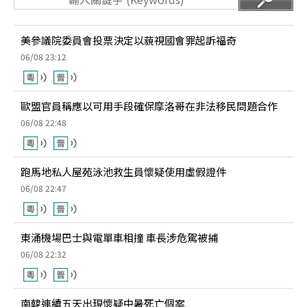
美參議院委員會投票決定以藐視國會罪起訴福奇
06/08 23:12
歐盟官員稱應以可用手段確保摩洛哥在非法移民問題合作
06/08 22:48
跑馬地私人屋苑泳池救生員懷疑使用虛假證件
06/08 22:47
東涌機場巴士與電單車相撞 車長涉危駕被捕
06/08 22:32
南韓連續五天出現懷疑中暑死亡個案