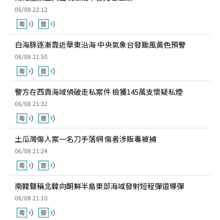
06/08 22:12
白海豚逐漸靠近華東沿海 中央氣象台發颱風黃色預警
06/08 21:50
警方在西貢海域偵破走私案件 檢獲145萬支懷疑私煙
06/08 21:32
土瓜灣傷人案一名刀手落網 傷者涉販毒被捕
06/08 21:24
南韓聲稱北韓向朝鮮半島東部海域發射短程彈道導彈
06/08 21:10