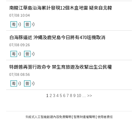
南韓江華島沿海累計發現12個木盒地雷 疑來自北韓
07/08 10:04
白海豚逼近 沖繩及鹿兒島今日將有470班機取消
07/08 09:26
特朗普再簽行政命令 禁生育旅遊及收緊出生公民權
07/08 08:56
1
2
3
4
5
6
7
8
9
10
...
>>
生成式人工智能創建內容免責聲明
|
智慧財產權聲明
|
使用者責任