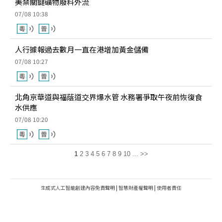
美禁關鍵礦物廢料外流
07/08 10:38
人行據報過去數月一直在港增加黃金儲備
07/08 10:27
北角京華道與福蔭道交界爆水管 水務署爭取午夜前恢復食
水供應
07/08 10:20
1
2
3
4
5
6
7
8
9
10
...
>>
生成式人工智能創建內容免責聲明
|
智慧財產權聲明
|
使用者責任