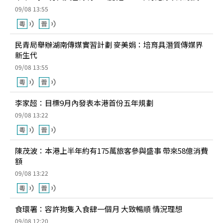
09/08 13:55
民青局舉辦湖南傳媒實習計劃 麥美娟：培育具潛質傳媒界
新生代
09/08 13:55
李家超：目標9月內發表本港首份五年規劃
09/08 13:22
陳茂波：本港上半年約有175萬旅客參與盛事 帶來58億消費
額
09/08 13:22
食環署：容許狗隻入食肆一個月 大致暢順 情況理想
09/08 12:20