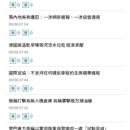
兩內地券商遭罰：一涉網安遲報、一涉自營違規
09/08 07:54
德國高溫乾旱導致河流水位低 經濟承壓
09/08 07:49
國際足協：不支持任何違反章程的主席選舉進程
09/08 07:44
俄稱打擊烏無人機倉庫 烏稱襲擊俄方煉油廠
09/08 07:25
黎巴嫩方面稱以軍部隊重返黎南部一處「試點區域」