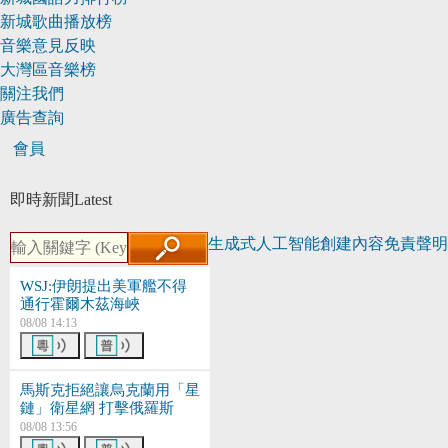
新城歌曲播放榜
音樂意見反映
大灣區音樂榜
關注我們
廣告查詢
會員
即時新聞
Latest
生成式人工智能創建內容免責聲明
WSJ:伊朗提出美軍艦不得
通行霍爾木茲海峽
08/08 14:13
馬斯克拒絕讓烏克蘭用「星
鏈」衛星網 打擊俄羅斯
08/08 13:56