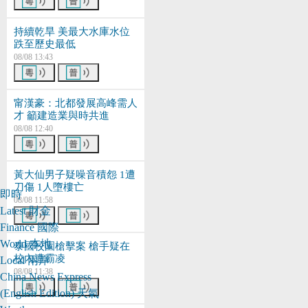
持續乾旱 美最大水庫水位
跌至歷史最低
08/08 13:43
甯漢豪：北都發展高峰需人
才 籲建造業與時共進
08/08 12:40
黃大仙男子疑噪音積怨 1遭
刀傷 1人墮樓亡
即時
08/08 11:58
Latest
財金
Finance
國際
World
本地
泰國校園槍擊案 槍手疑在
校內遭霸凌
Local
兩岸
08/08 11:38
China
News Express
(English Edition)
天氣