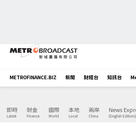
METROFINANCE.BIZ
新聞
財經台
知訊台
Me
即時
財金
國際
本地
兩岸
News Expr
Latest
Finance
World
Local
China
(English Edition)