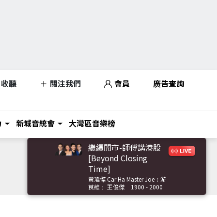
收聽
關注我們
會員
廣告查詢
力
新城音統會
大灣區音樂榜
繼續開市-師傅講港股
[Beyond Closing
Time]
黃瑋傑 Car Ha Master Joe﹝游
莨維﹞ 王俊傑
1900 - 2000