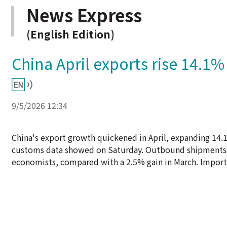
News Express
(English Edition)
China April exports rise 14.1%
9/5/2026 12:34
China's export growth quickened in April, expanding 14.1
customs data showed on Saturday. Outbound shipments ha
economists, compared with a 2.5% gain in March. Imports