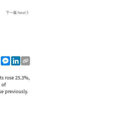
下一篇 Next 》
sApp
WeChat
Messenger
LinkedIn
ts rose 25.3%,
 of
e previously.