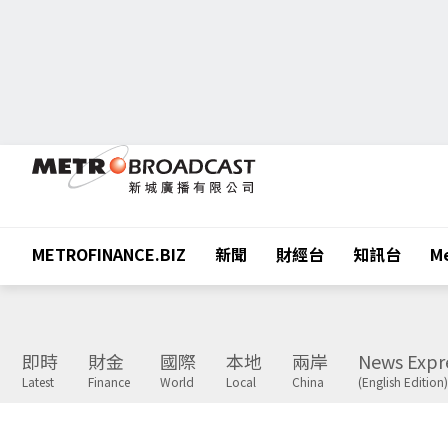
METROFINANCE.BIZ
新聞
財經台
知訊台
Me
即時
財金
國際
本地
兩岸
News Expr
Latest
Finance
World
Local
China
(English Edition)