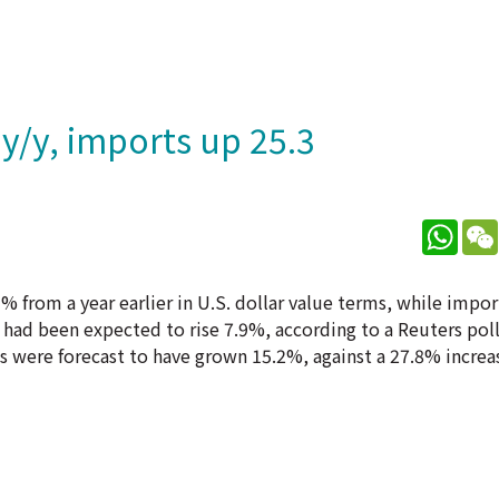
 y/y, imports up 25.3
What
% from a year earlier in U.S. dollar value terms, while impor
d been expected to rise 7.9%, according to a Reuters poll
 were forecast to have grown 15.2%, against a 27.8% increas