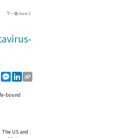
下一篇 Next 》
tavirus-
sApp
WeChat
Messenger
LinkedIn
ife-bound
. The US and