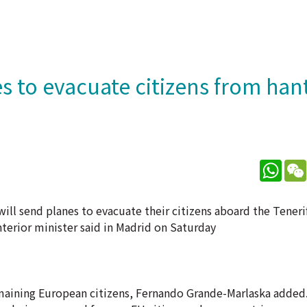
s to evacuate citizens from han
What
ill send planes to evacuate their citizens aboard the Tener
nterior minister said in Madrid on Saturday
emaining European citizens, Fernando Grande-Marlaska added