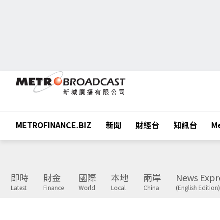
METROFINANCE.BIZ
新聞
財經台
知訊台
Me
即時
財金
國際
本地
兩岸
News Expr
Latest
Finance
World
Local
China
(English Edition)