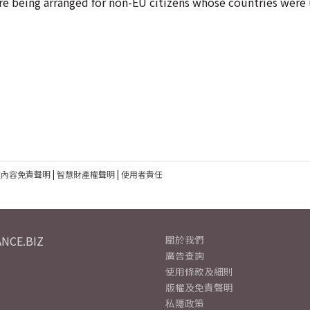
re being arranged for non-EU citizens whose countries were
建內容免責聲明
|
智慧財產權聲明
|
使用者責任
NCE.BIZ
關於我們
廣告查詢
使用條款及細則
版權及免責聲明
私隱政策