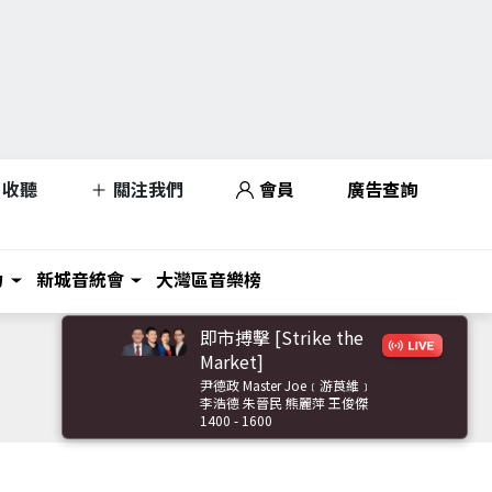
收聽
關注我們
會員
廣告查詢
力
新城音統會
大灣區音樂榜
即市搏擊 [Strike the
Market]
尹德政 Master Joe﹝游莨維﹞
李浩德 朱晉民 熊麗萍 王俊傑
1400 - 1600