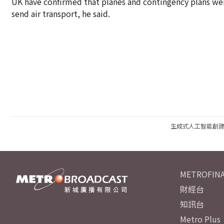
UK have confirmed that planes and contingency plans we
send air transport, he said.
生成式人工智能創
METROFINA
財經台
知訊台
Metro Plus