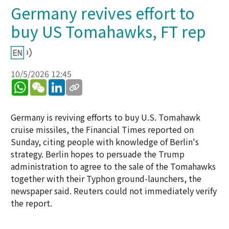
Germany revives effort to
buy US Tomahawks, FT rep
10/5/2026 12:45
WhatsApp
WeChat
LinkedIn
Germany is reviving efforts to buy U.S. Tomahawk
cruise missiles, the Financial Times reported on
Sunday, citing people with knowledge of Berlin's
strategy. Berlin hopes to persuade the Trump
administration to agree to the sale of the Tomahawks
together with their Typhon ground-launchers, the
newspaper said. Reuters could not immediately verify
the report.