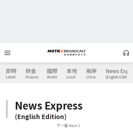
即時
財金
國際
本地
兩岸
News Expr
Latest
Finance
World
Local
China
(English Edition)
News Express
(English Edition)
下一篇 Next 》