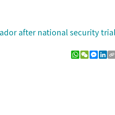
r after national security tria
WhatsApp
WeChat
Messeng
Lin