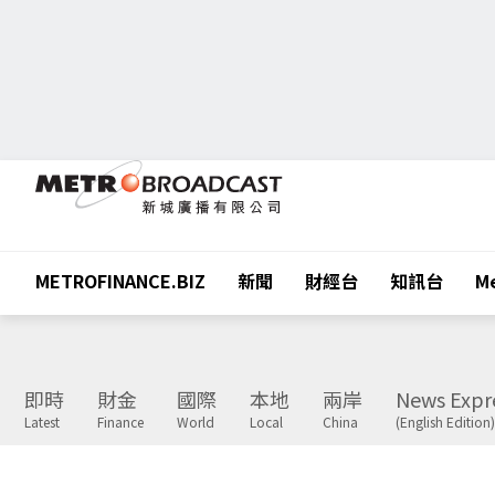
METROFINANCE.BIZ
新聞
財經台
知訊台
Me
即時
財金
國際
本地
兩岸
News Expr
Latest
Finance
World
Local
China
(English Edition)