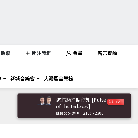
收聽
關注我們
會員
廣告查詢
力
新城音統會
大灣區音樂榜
道指納指話你知 [Pulse
of the Indexes]
陳俊文 朱家明
2100 - 2300