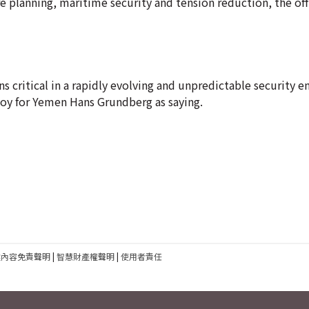
e planning, maritime security and tension reduction, the of
critical in a rapidly evolving and unpredictable security e
voy for Yemen Hans Grundberg as saying.
建內容免責聲明
|
智慧財產權聲明
|
使用者責任