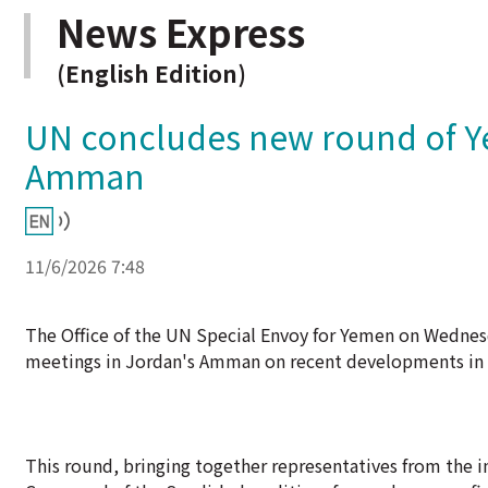
News Express
(English Edition)
UN concludes new round of Ye
Amman
11/6/2026 7:48
The Office of the UN Special Envoy for Yemen on Wedne
meetings in Jordan's Amman on recent developments in 
This round, bringing together representatives from the 