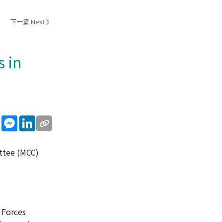
下一篇 Next 》
 in
sApp
WeChat
Messenger
LinkedIn
ttee (MCC)
 Forces