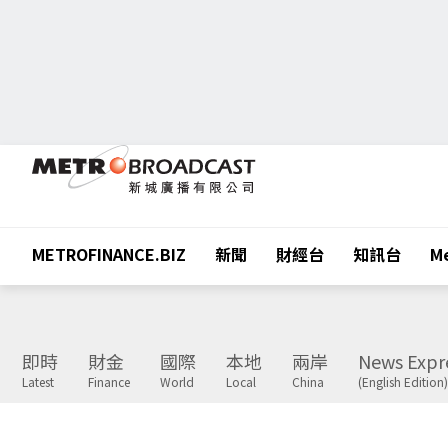
METROFINANCE.BIZ
新聞
財經台
知訊台
Me
即時
財金
國際
本地
兩岸
News Expr
Latest
Finance
World
Local
China
(English Edition)