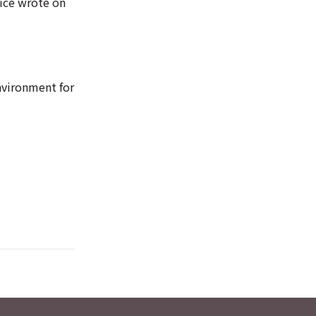
fice wrote on
nvironment for