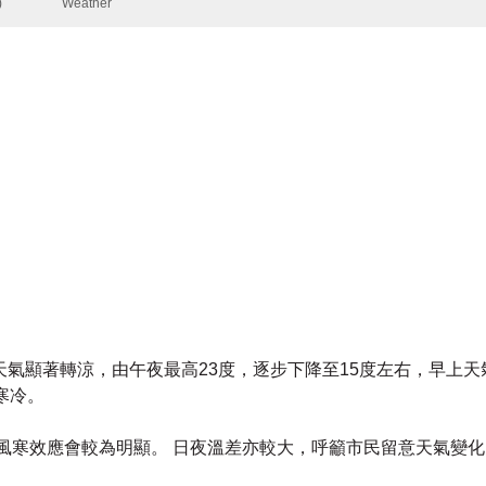
氣顯著轉涼，由午夜最高23度，逐步下降至15度左右，早上天
寒冷。
風寒效應會較為明顯。 日夜溫差亦較大，呼籲市民留意天氣變
至17日寒冷天氣日數，是正常水平。