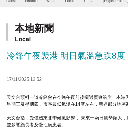
本地新聞
Local
冷鋒午夜襲港 明日氣溫急跌8度
17/11/2025 12:52
天文台預料一道冷鋒會在今晚午夜前後橫過廣東沿岸，本港天
星期三及星期四，市區最低氣溫在14度左右，新界部分地區
天文台指，受強烈東北季候風影響， 未來一兩日風勢頗大，
並多關顧長者及慢性病患者。
預料今年冬季的溫度，很大機會處於正常或偏高，但會出現9