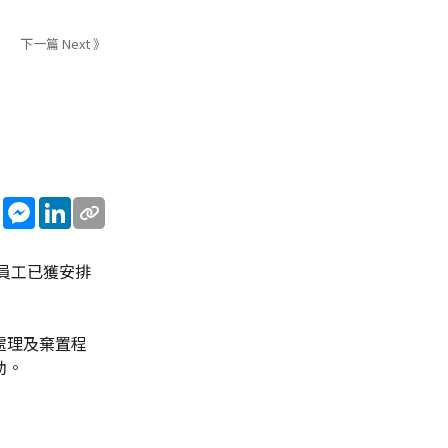
下一篇 Next 》
sApp
WeChat
Messenger
LinkedIn
員工已獲安排
處理及棄置程
助。