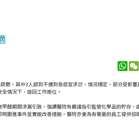
適
What
工疏散，其中3人感到不適到急症室求診，情況穩定，部分受影響
安全情況下，返回工作崗位。
送甲醛期間滲漏引致，強調醫院有嚴謹指引監管化學品的貯存、
即時跟進事件並實施改善措施，醫院亦會為有需要的員工提供協