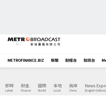
METROFINANCE.BIZ
新聞
財經台
知訊台
Me
即時
財金
國際
本地
兩岸
News Expr
Latest
Finance
World
Local
China
(English Edition)