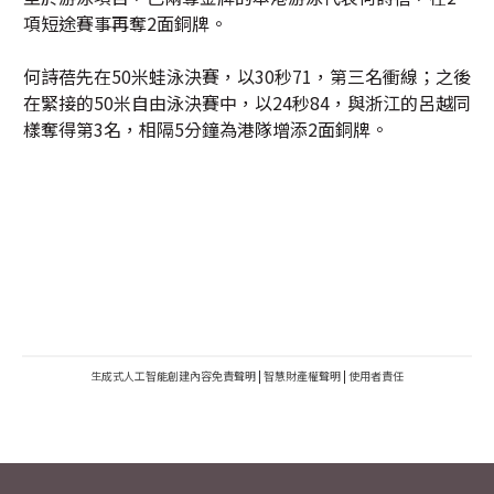
項短途賽事再奪2面銅牌。
何詩蓓先在50米蛙泳決賽，以30秒71，第三名衝線；之後
在緊接的50米自由泳決賽中，以24秒84，與浙江的呂越同
樣奪得第3名，相隔5分鐘為港隊增添2面銅牌。
生成式人工智能創建內容免責聲明
|
智慧財產權聲明
|
使用者責任