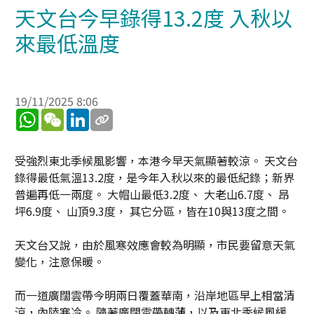
天文台今早錄得13.2度 入秋以
來最低溫度
19/11/2025 8:06
WhatsApp
WeChat
LinkedIn
受強烈東北季候風影響，本港今早天氣顯著較涼。 天文台
錄得最低氣溫13.2度，是今年入秋以來的最低紀錄；新界
普遍再低一兩度。 大帽山最低3.2度、 大老山6.7度、 昂
坪6.9度、 山頂9.3度， 其它分區，皆在10與13度之間。
天文台又說，由於風寒效應會較為明顯，市民要留意天氣
變化，注意保暖。
而一道廣闊雲帶今明兩日覆蓋華南，沿岸地區早上相當清
涼，內陸寒冷。 隨著廣闊雲帶轉薄，以及東北季候風緩