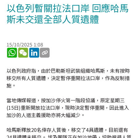
以色列暫關拉法口岸 回應哈馬
斯未交還全部人質遺體
15/10/2025 1:08
WhatsApp
WeChat
LinkedIn
以色列政府指，由於巴勒斯坦武裝組織哈馬斯，未有按時
移交所有人質遺體，決定暫停重開拉法口岸，作為反制措
施。
當地傳媒報道，按加沙停火第一階段協議，原定星期三
(15日)重新開放拉法口岸，現時決定暫停重開，因此進入
加沙的人道主義援助亦將大幅減少。
哈馬斯釋放20名倖存人質後，移交了4具遺體，目前還有
24具遺體未移交。 埃及團隊正在加沙地帶，協助搜尋人質