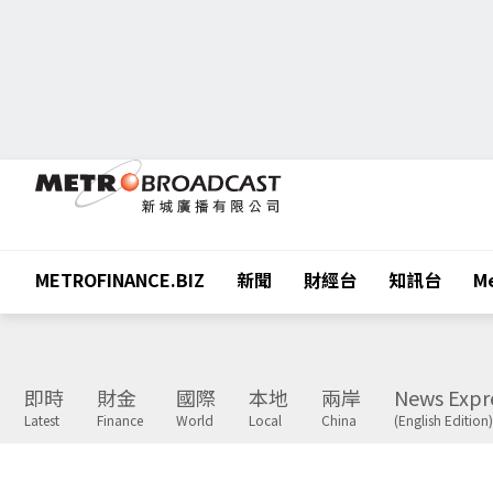
METROFINANCE.BIZ
新聞
財經台
知訊台
Me
即時
財金
國際
本地
兩岸
News Expr
Latest
Finance
World
Local
China
(English Edition)