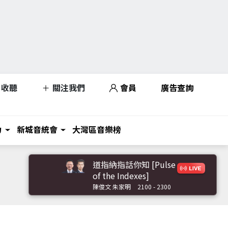
收聽
關注我們
會員
廣告查詢
力
新城音統會
大灣區音樂榜
道指納指話你知 [Pulse
of the Indexes]
陳俊文 朱家明
2100 - 2300