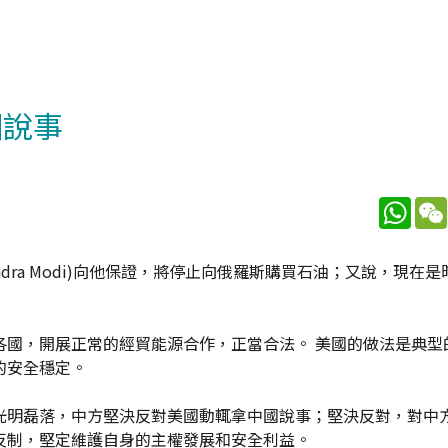
國說事
What
arendra Modi)向他保證，將停止向俄羅斯購買石油；又說，現
各國，開展正常的經貿能源合作，正當合法。 美國的做法是典型
的安全穩定。
光明磊落，中方堅決反對美國動輒拿中國說事；堅決反對，對中
反制，堅定維護自身的主權發展和安全利益。