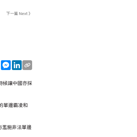
下一篇 Next 》
sApp
WeChat
Messenger
LinkedIn
在是時候讓中國亦採
的單邊霸凌和
方濫施非法單邊