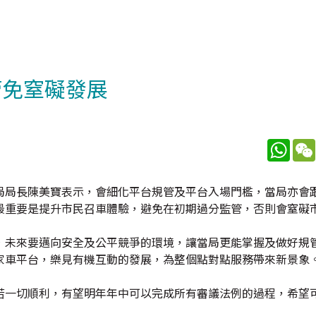
管免窒礙發展
What
局局長陳美寶表示，會細化平台規管及平台入場門檻，當局亦會
最重要是提升市民召車體驗，避免在初期過分監管，否則會窒礙
，未來要邁向安全及公平競爭的環境，讓當局更能掌握及做好規
家車平台，樂見有機互動的發展，為整個點對點服務帶來新景象
若一切順利，有望明年年中可以完成所有審議法例的過程，希望