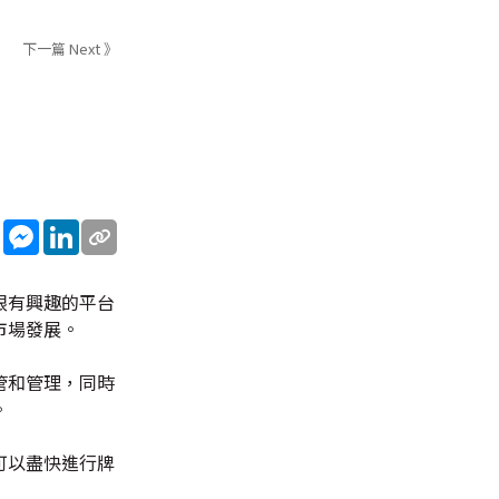
下一篇 Next 》
sApp
WeChat
Messenger
LinkedIn
跟有興趣的平台
市場發展。
管和管理，同時
。
可以盡快進行牌