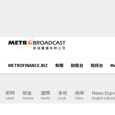
METROFINANCE.BIZ
新聞
財經台
知訊台
Me
即時
財金
國際
本地
兩岸
News Expr
Latest
Finance
World
Local
China
(English Edition)