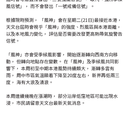
風信號」， 而不會發出「一號戒備信號」。
根據現時預測， 「風神」會在星期二(21日)最接近本港，
天文台屆時會視乎「風神」的強度、烈風區與本港距離，
以及本地風力變化， 評估是否需要改發更高熱帶氣旋警告
信號。
「風神」亦會受季候風影響， 開始逐漸轉向西南方向移
動， 但轉向地點存在變數。 在「風神」及季候風共同影
響下， 本周初至中期本港風勢持續頗大， 漸轉多雲有
雨， 周中市區氣溫顯着下降至20度左右， 新界再低兩三
度， 海有大浪及湧浪。
本周連續幾晚在漲潮時， 部分沿岸低窪地區可能出現水
浸， 市民請留意天文台最新天氣消息。