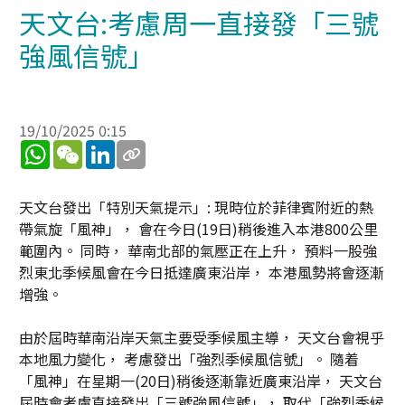
天文台:考慮周一直接發「三號
強風信號」
19/10/2025 0:15
WhatsApp
WeChat
LinkedIn
天文台發出「特別天氣提示」: 現時位於菲律賓附近的熱
帶氣旋「風神」， 會在今日(19日)稍後進入本港800公里
範圍內。 同時， 華南北部的氣壓正在上升， 預料一股強
烈東北季候風會在今日抵達廣東沿岸， 本港風勢將會逐漸
增強。
由於屆時華南沿岸天氣主要受季候風主導， 天文台會視乎
本地風力變化， 考慮發出「強烈季候風信號」。 隨着
「風神」在星期一(20日)稍後逐漸靠近廣東沿岸， 天文台
屆時會考慮直接發出「三號強風信號」， 取代「強烈季候