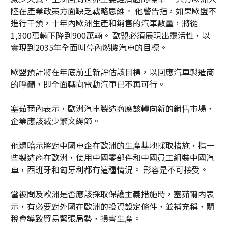
陸在產業政策方面缺乏戰略思維。 他警告指，如果歐盟不
進行干預，十年內歐洲生產和銷售的汽車數量，將從
1,300萬輛下降到900萬輛。 歐盟必須展現出靈活性，以
實現到2035年全面叫停內燃機汽車的目標。
歐盟預計將在年底前重新評估該目標，以回應汽車製造商
的呼籲，即全面轉向電動汽車已不再可行。
塞茹爾內表示，歐洲汽車製造商應該轉向新的銷售市場，
企業應該減少繁文縟節。
他還暗示將對中國車企在歐洲的生產基地採取措施，指一
些製造商在歐洲，使用中國零部件和中國員工組裝中國汽
車，西班牙和匈牙利都有這種情況。 形容是不可接受。
當被問及歐洲是否應該採取保護主義措施時，塞茹爾內表
示，有必要對外國在歐洲的投資設定條件，並補充稱，關
稅會導致貿易緊張局勢，損害生產。