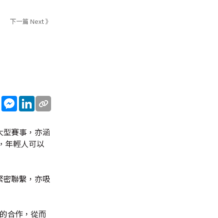
下一篇 Next 》
sApp
WeChat
Messenger
LinkedIn
大型賽事，亦涵
，年輕人可以
緊密聯繫，亦吸
構的合作，從而