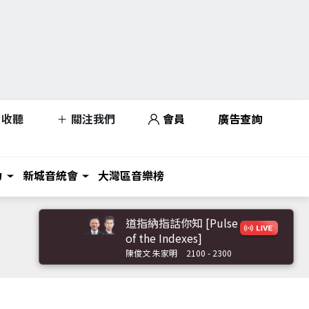
收聽
關注我們
會員
廣告查詢
力
新城音統會
大灣區音樂榜
道指納指話你知 [Pulse
of the Indexes]
陳俊文 朱家明
2100 - 2300