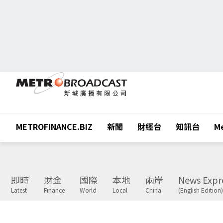
METROFINANCE.BIZ
新聞
財經台
知訊台
Me
即時
財金
國際
本地
兩岸
News Expr
Latest
Finance
World
Local
China
(English Edition)