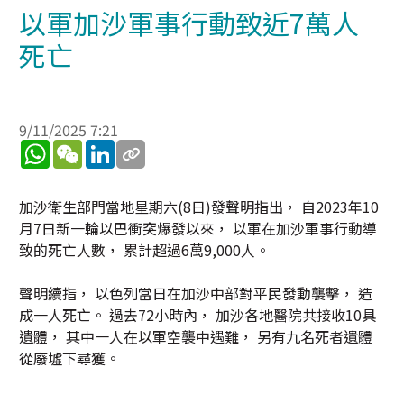
以軍加沙軍事行動致近7萬人
死亡
9/11/2025 7:21
WhatsApp
WeChat
LinkedIn
加沙衛生部門當地星期六(8日)發聲明指出， 自2023年10
月7日新一輪以巴衝突爆發以來， 以軍在加沙軍事行動導
致的死亡人數， 累計超過6萬9,000人。
聲明續指， 以色列當日在加沙中部對平民發動襲擊， 造
成一人死亡。 過去72小時內， 加沙各地醫院共接收10具
遺體， 其中一人在以軍空襲中遇難， 另有九名死者遺體
從廢墟下尋獲。