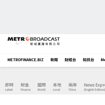
METROFINANCE.BIZ
新聞
財經台
知訊台
Me
即時
財金
國際
本地
兩岸
News Expr
Latest
Finance
World
Local
China
(English Edition)