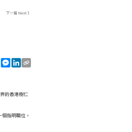
下一篇 Next 》
sApp
WeChat
Messenger
LinkedIn
育界的香港樹仁
一個指明職位，