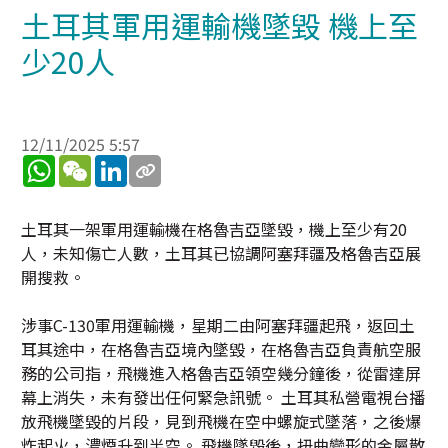
土耳其軍用運輸機墜毀 機上至
少20人
12/11/2025 5:57
WhatsApp
WeChat
LinkedIn
土耳其一架軍用運輸機在格魯吉亞墜毀，機上至少有20
人，未知傷亡人數，土耳其已協調阿塞拜疆及格魯吉亞展
開搜救。
涉事C-130軍用運輸機，星期二由阿塞拜疆起飛，返回土
耳其途中，在格魯吉亞境內墜毀，在格魯吉亞負責航空服
務的公司指，飛機進入格魯吉亞領空幾分鐘後，從雷達屏
幕上消失，未有發出任何緊急訊號。 土耳其私營電視台播
放飛機墜毀的片段，見到飛機在空中螺旋式墜落，之後爆
炸起火，濃煙升到半空。 飛機墜毀後，扭曲變形的金屬散