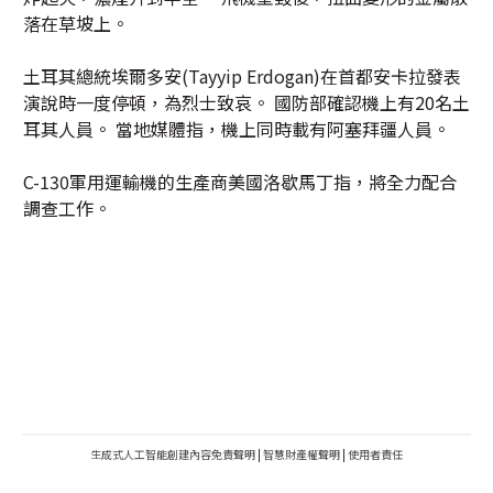
落在草坡上。
土耳其總統埃爾多安(Tayyip Erdogan)在首都安卡拉發表
演說時一度停頓，為烈士致哀。 國防部確認機上有20名土
耳其人員。 當地媒體指，機上同時載有阿塞拜疆人員。
C-130軍用運輸機的生產商美國洛歇馬丁指，將全力配合
調查工作。
生成式人工智能創建內容免責聲明
|
智慧財產權聲明
|
使用者責任