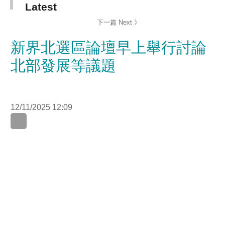
新界北選區論壇早上舉行討論
北部發展等議題
12/11/2025 12:09
第三場立法會選舉論壇早上在天水圍舉行，新界北選區五
名候選人出席，政制及內地事務局局長曾國衞亦有到場視
察。 論壇討論北部都會區，以及如何進一步發揮香港優
勢。
新聯社譚鎮國表示，香港未來的中心位於北都，相信能解
決區內職住不均的問題，讓居民有機會在區內發展，縮短
通勤時間。 身兼港區人大代表的沈豪傑指，北都發展時會
影響部分居民，促請政府加快土地賠償及安置，區內亦要
提供更多優質機會，處理就業錯配問題。