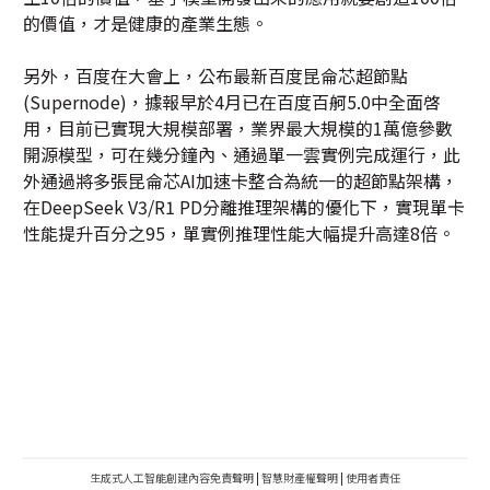
的價值，才是健康的產業生態。
另外，百度在大會上，公布最新百度昆侖芯超節點
(Supernode)，據報早於4月已在百度百舸5.0中全面啓
用，目前已實現大規模部署，業界最大規模的1萬億參數
開源模型，可在幾分鐘內、通過單一雲實例完成運行，此
外通過將多張昆侖芯AI加速卡整合為統一的超節點架構，
在DeepSeek V3/R1 PD分離推理架構的優化下，實現單卡
性能提升百分之95，單實例推理性能大幅提升高達8倍。
生成式人工智能創建內容免責聲明
|
智慧財產權聲明
|
使用者責任