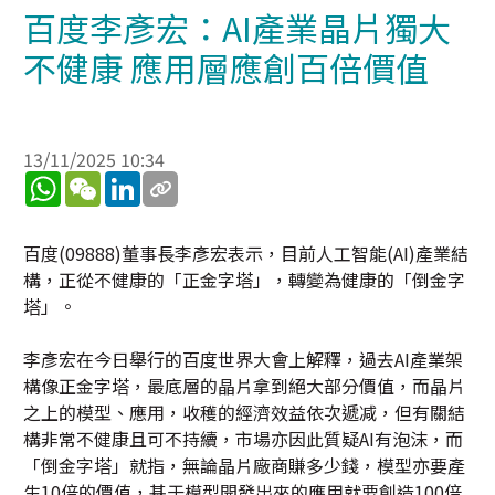
百度李彥宏：AI產業晶片獨大
不健康 應用層應創百倍價值
13/11/2025 10:34
WhatsApp
WeChat
LinkedIn
百度(09888)董事長李彥宏表示，目前人工智能(AI)產業結
構，正從不健康的「正金字塔」，轉變為健康的「倒金字
塔」。
李彥宏在今日舉行的百度世界大會上解釋，過去AI產業架
構像正金字塔，最底層的晶片拿到絕大部分價值，而晶片
之上的模型、應用，收穫的經濟效益依次遞减，但有關結
構非常不健康且可不持續，市場亦因此質疑AI有泡沫，而
「倒金字塔」就指，無論晶片廠商賺多少錢，模型亦要產
生10倍的價值，基于模型開發出來的應用就要創造100倍