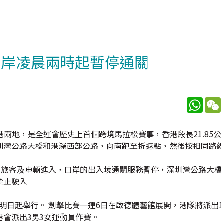
口岸凌晨兩時起暫停通關
What
深港兩地，是全運會歷史上首個跨境馬拉松賽事，香港段長21.85
圳灣公路大橋和港深西部公路，向南跑至折返點，然後按相同路
止旅客及車輛進入，口岸的出入境通關服務暫停，深圳灣公路大橋
禁止駛入
明日起舉行。 劍擊比賽一連6日在啟德體藝館展開，港隊將派出1
會派出3男3女運動員作賽。