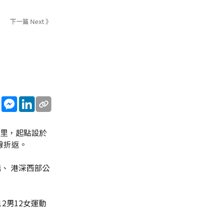
下一篇 Next 》
sApp
WeChat
Messenger
LinkedIn
公里，起點設於
線折返。
、 港深西部公
2男12女運動