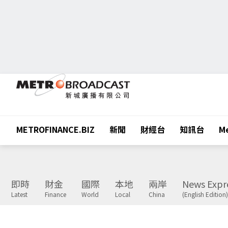
METROFINANCE.BIZ
新聞
財經台
知訊台
Me
即時
財金
國際
本地
兩岸
News Expr
Latest
Finance
World
Local
China
(English Edition)