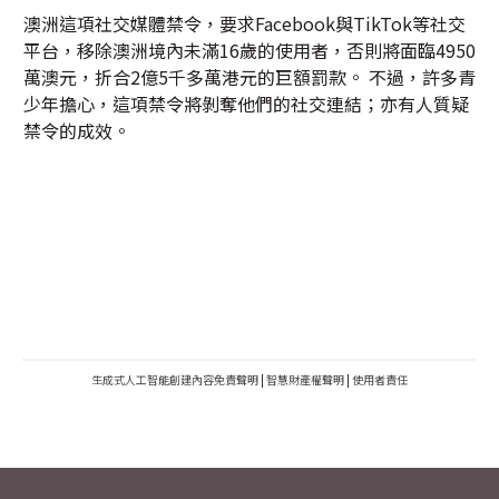
澳洲這項社交媒體禁令，要求Facebook與TikTok等社交
平台，移除澳洲境內未滿16歲的使用者，否則將面臨4950
萬澳元，折合2億5千多萬港元的巨額罰款。 不過，許多青
少年擔心，這項禁令將剝奪他們的社交連結；亦有人質疑
禁令的成效。
生成式人工智能創建內容免責聲明
|
智慧財產權聲明
|
使用者責任