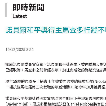
即時新聞
Latest
諾貝爾和平獎得主馬查多行蹤不
10/12/2025 3:54
挪威諾貝爾委員會宣布，諾貝爾和平獎得主、委內瑞拉反對派領袖馬查
已經取消，馬查多之前曾經表示，前往奧斯陸的路途充滿挑
現年58歲的馬查多，過去十年被委內瑞拉總統馬杜羅(Nicol
一場抗議馬杜羅第三次就職的示威活動。 她今年10月獲得
諾貝爾和平獎頒獎禮將於當地時間星期三下午1時(香港時間晚上8時
(Javier Milei)、厄瓜多爾總統諾沃亞(Daniel N