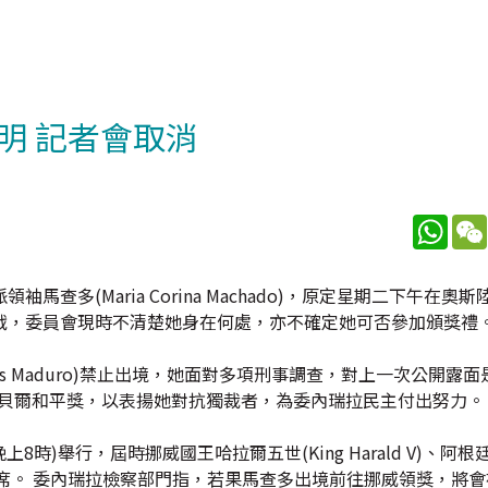
明 記者會取消
What
多(Maria Corina Machado)，原定星期二下午在奧
戰，委員會現時不清楚她身在何處，亦不確定她可否參加頒獎禮
as Maduro)禁止出境，她面對多項刑事調查，對上一次公開露
諾貝爾和平獎，以表揚她對抗獨裁者，為委內瑞拉民主付出努力。
)舉行，屆時挪威國王哈拉爾五世(King Harald V)、阿根
oboa)將會出席。 委內瑞拉檢察部門指，若果馬查多出境前往挪威領獎，