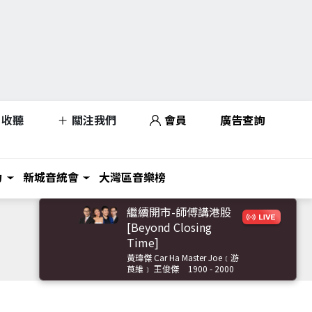
收聽
關注我們
會員
廣告查詢
力
新城音統會
大灣區音樂榜
繼續開市-師傅講港股
[Beyond Closing
Time]
黃瑋傑 Car Ha Master Joe﹝游
莨維﹞ 王俊傑
1900 - 2000