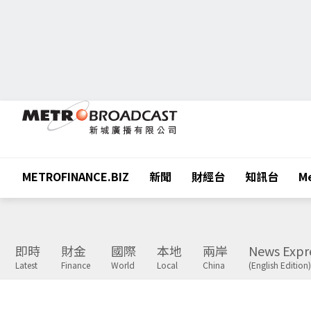
METROFINANCE.BIZ
新聞
財經台
知訊台
Me
即時
財金
國際
本地
兩岸
News Expr
Latest
Finance
World
Local
China
(English Edition)