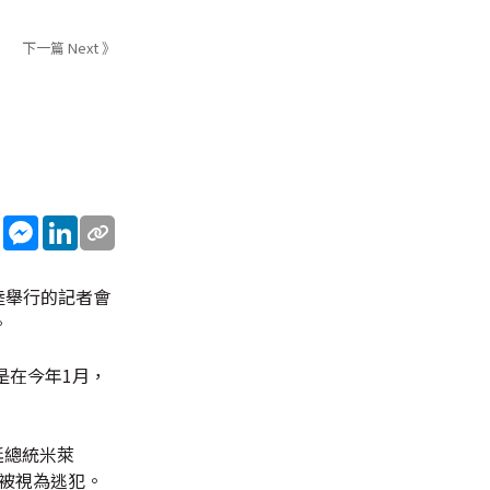
下一篇 Next 》
sApp
WeChat
Messenger
LinkedIn
斯陸舉行的記者會
。
面是在今年1月，
廷總統米萊
將會被視為逃犯。