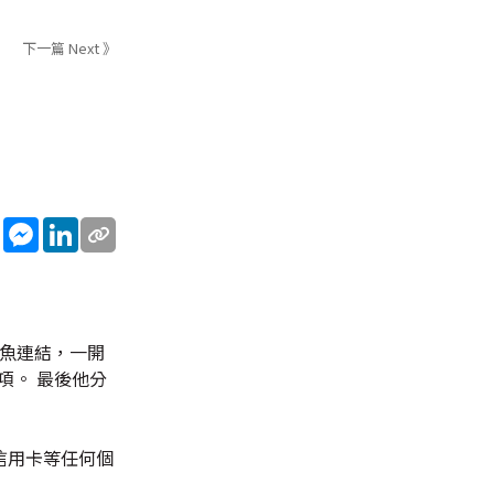
下一篇 Next 》
sApp
WeChat
Messenger
LinkedIn
的釣魚連結，一開
項。 最後他分
信用卡等任何個