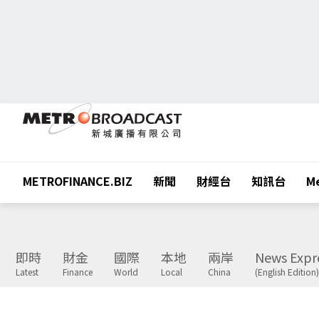
METROFINANCE.BIZ
新聞
財經台
知訊台
Me
即時
財金
國際
本地
兩岸
News Expr
Latest
Finance
World
Local
China
(English Edition)