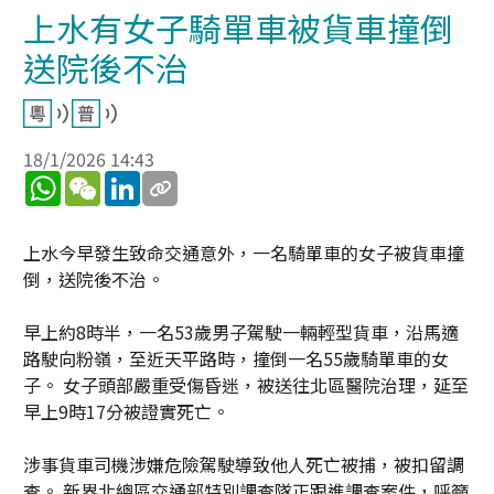
上水有女子騎單車被貨車撞倒
送院後不治
18/1/2026 14:43
WhatsApp
WeChat
LinkedIn
上水今早發生致命交通意外，一名騎單車的女子被貨車撞
倒，送院後不治。
早上約8時半，一名53歲男子駕駛一輛輕型貨車，沿馬適
路駛向粉嶺，至近天平路時，撞倒一名55歲騎單車的女
子。 女子頭部嚴重受傷昏迷，被送往北區醫院治理，延至
早上9時17分被證實死亡。
涉事貨車司機涉嫌危險駕駛導致他人死亡被捕，被扣留調
查。 新界北總區交通部特別調查隊正跟進調查案件，呼籲