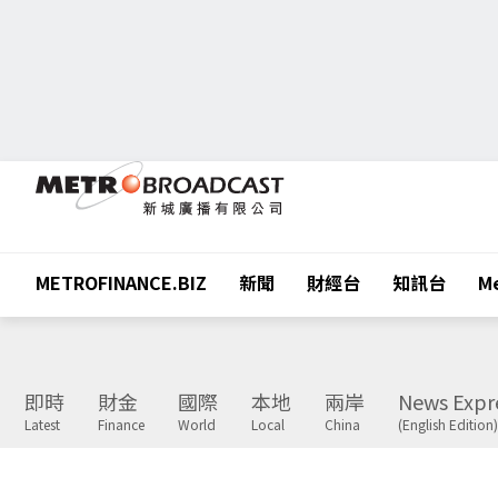
METROFINANCE.BIZ
新聞
財經台
知訊台
Me
即時
財金
國際
本地
兩岸
News Expr
Latest
Finance
World
Local
China
(English Edition)