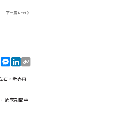
下一篇 Next 》
sApp
WeChat
Messenger
LinkedIn
左右，新界再
。 周末期間華