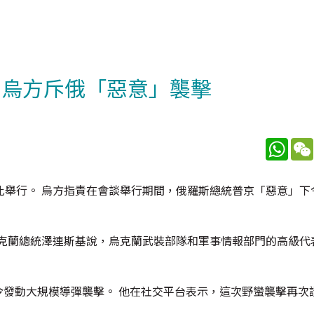
 烏方斥俄「惡意」襲擊
What
比舉行。 烏方指責在會談舉行期間，俄羅斯總統普京「惡意」下
烏克蘭總統澤連斯基說，烏克蘭武裝部隊和軍事情報部門的高級代
惡意」下令發動大規模導彈襲擊。 他在社交平台表示，這次野蠻襲擊再