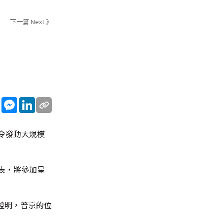
下一篇 Next 》
sApp
WeChat
Messenger
LinkedIn
令發動大規模
表，將參加星
次證明，普京的位