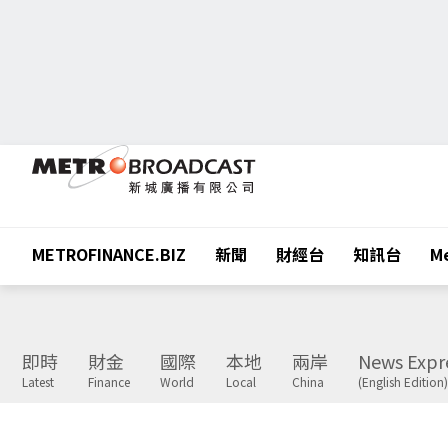
METROFINANCE.BIZ
新聞
財經台
知訊台
Me
即時
財金
國際
本地
兩岸
News Expr
Latest
Finance
World
Local
China
(English Edition)