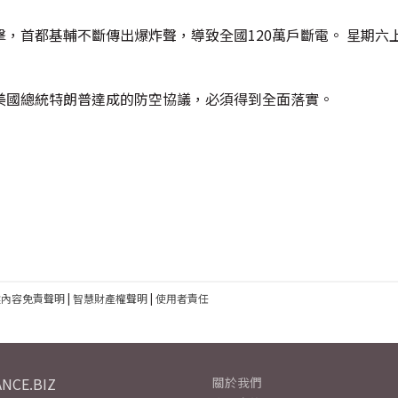
，首都基輔不斷傳出爆炸聲，導致全國120萬戶斷電。 星期六
美國總統特朗普達成的防空協議，必須得到全面落實。
建內容免責聲明
|
智慧財產權聲明
|
使用者責任
NCE.BIZ
關於我們