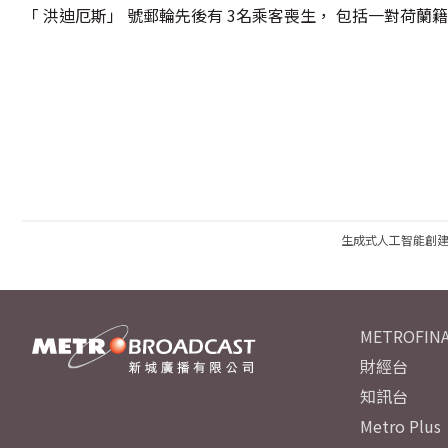
「 洪迪厄斯」 號郵輪先後有 3名乘客喪生， 包括一對荷蘭
生成式人工智能創
METROFINA
財經台
知訊台
Metro Plus