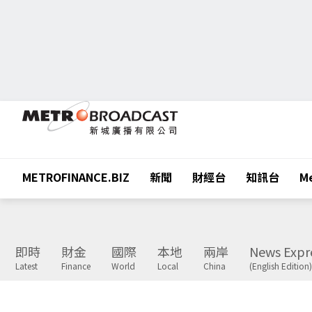
METROFINANCE.BIZ
新聞
財經台
知訊台
Me
即時
財金
國際
本地
兩岸
News Expr
Latest
Finance
World
Local
China
(English Edition)