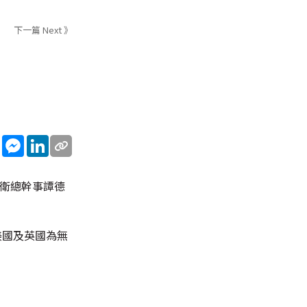
下一篇 Next 》
sApp
WeChat
Messenger
LinkedIn
世衛總幹事譚德
美國及英國為無