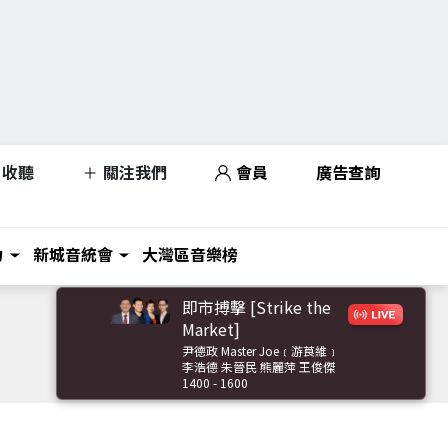
收聽
關注我們
會員
廣告查詢
力
新城音統會
大灣區音樂榜
即市搏擊 [Strike the
Market]
尹德政 Master Joe﹝游莨維﹞
李浩德 朱晉民 熊麗萍 王俊傑
1400 - 1600