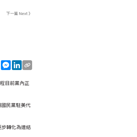
下一篇 Next 》
sApp
WeChat
Messenger
LinkedIn
行程目前黨內正
與國民黨駐美代
逐步轉化為連結