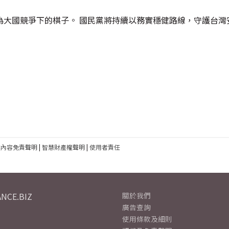
大國競爭下的棋子。 國民黨將持續以務實穩健路線，守護台灣
建內容免責聲明
|
智慧財產權聲明
|
使用者責任
NCE.BIZ
關於我們
廣告查詢
使用條款及細則