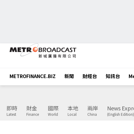
METROFINANCE.BIZ
新聞
財經台
知訊台
Me
即時
財金
國際
本地
兩岸
News Expr
Latest
Finance
World
Local
China
(English Edition)