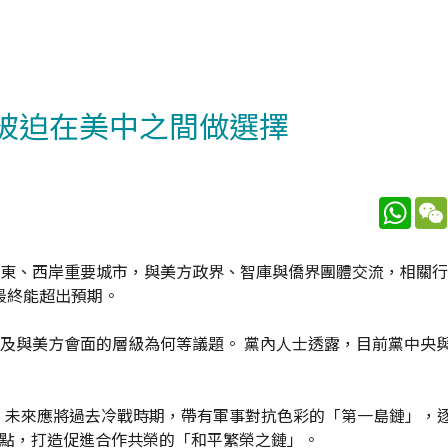
應被迫在美中之間做選擇
What
國東、西岸重要城市，與美方政界、智庫與僑界團體交流，相關
最終能超出預期。
及與美方會面的層級為何等議題。 黨內人士透露，目前黨中央
示，未來應將過去冷戰時期，帶有軍事對抗色彩的「第一島鏈」，
節點，打造促進合作共榮的「和平繁榮之鏈」。