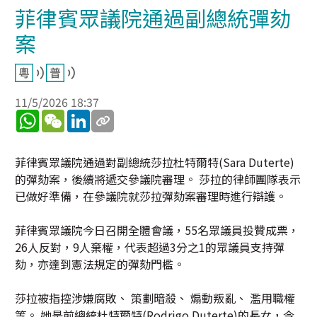
菲律賓眾議院通過副總統彈劾
案
11/5/2026 18:37
WhatsApp
WeChat
LinkedIn
菲律賓眾議院通過對副總統莎拉杜特爾特(Sara Duterte)
的彈劾案，後續將遞交參議院審理。 莎拉的律師團隊表示
已做好準備，在參議院就莎拉彈劾案審理時進行辯護。
菲律賓眾議院今日召開全體會議，55名眾議員投贊成票，
26人反對，9人棄權，代表超過3分之1的眾議員支持彈
劾，亦達到憲法規定的彈劾門檻。
莎拉被指控涉嫌腐敗、 策劃暗殺、 煽動叛亂、 濫用職權
等。 她是前總統杜特爾特(Rodrigo Duterte)的長女，今