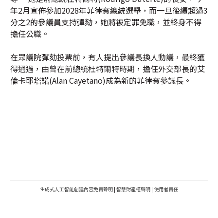
年2月宣佈參加2028年菲律賓總統選舉，而一旦後續超過3
分之2的參議員支持彈劾，她將被定罪免職，並終身不得
擔任公職。
在眾議院彈劾投票前，有人提出參議長換人動議，最終獲
得通過，由曾在前總統杜特爾特時期，擔任外交部長的艾
倫卡耶塔諾(Alan Cayetano)成為新的菲律賓參議長。
生成式人工智能創建內容免責聲明
|
智慧財產權聲明
|
使用者責任