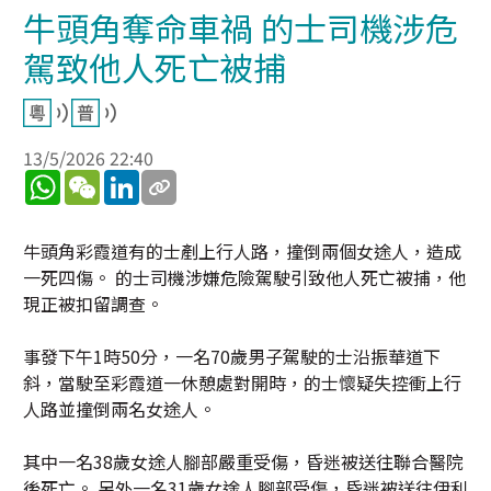
牛頭角奪命車禍 的士司機涉危
駕致他人死亡被捕
13/5/2026 22:40
WhatsApp
WeChat
LinkedIn
牛頭角彩霞道有的士剷上行人路，撞倒兩個女途人，造成
一死四傷。 的士司機涉嫌危險駕駛引致他人死亡被捕，他
現正被扣留調查。
事發下午1時50分，一名70歲男子駕駛的士沿振華道下
斜，當駛至彩霞道一休憩處對開時，的士懷疑失控衝上行
人路並撞倒兩名女途人。
其中一名38歲女途人腳部嚴重受傷，昏迷被送往聯合醫院
後死亡。 另外一名31歲女途人腳部受傷，昏迷被送往伊利