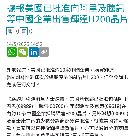
據報美國已批准向阿里及騰訊
等中國企業出售輝達H200晶片
14/5/2026 14:52
WhatsApp
WeChat
LinkedIn
外電報道，美國已批准約10家中國企業，購買輝達
(Nvidia)性能僅次於旗艦產品的AI晶片H200，但至今尚未
完成任何交付。
《路透》引述消息人士透露，美國商務部已批准包括阿里
巴巴(09988)、騰訊(00700)、字節跳動及京東(09618)在
內約10家中國企業採購輝達H200晶片，另外聯想(00992)
及富士康在內的少數分銷商都獲得批准，根據美國許可條
款，買家可以直接從輝達購買晶片，亦可以通過分銷商購
買，每位獲批客戶最多可購買7萬5千顆晶片。