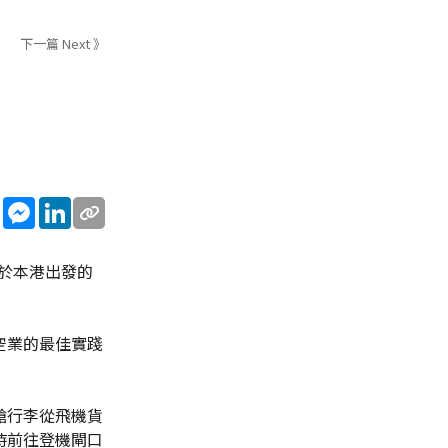
下一篇 Next 》
sApp
WeChat
Messenger
LinkedIn
有於本港出發的
空業的最佳實踐
艙行李從飛機貨
時前往登機閘口