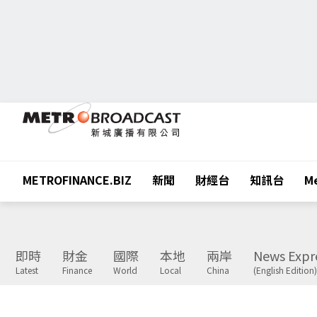
METROFINANCE.BIZ
新聞
財經台
知訊台
Me
即時
財金
國際
本地
兩岸
News Expr
Latest
Finance
World
Local
China
(English Edition)