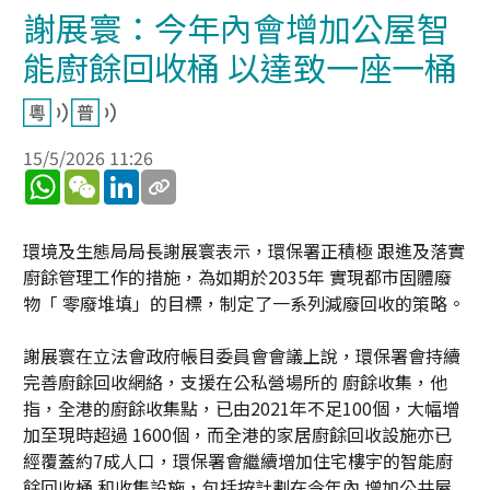
謝展寰：今年內會增加公屋智
能廚餘回收桶 以達致一座一桶
15/5/2026 11:26
WhatsApp
WeChat
LinkedIn
環境及生態局局長謝展寰表示，環保署正積極 跟進及落實
廚餘管理工作的措施，為如期於2035年 實現都市固體廢
物「 零廢堆填」的目標，制定了一系列減廢回收的策略。
謝展寰在立法會政府帳目委員會會議上說，環保署會持續
完善廚餘回收網絡，支援在公私營場所的 廚餘收集，他
指，全港的廚餘收集點，已由2021年不足100個，大幅增
加至現時超過 1600個，而全港的家居廚餘回收設施亦已
經覆蓋約7成人口，環保署會繼續增加住宅樓宇的智能廚
餘回收桶 和收集設施，包括按計劃在今年內 增加公共屋