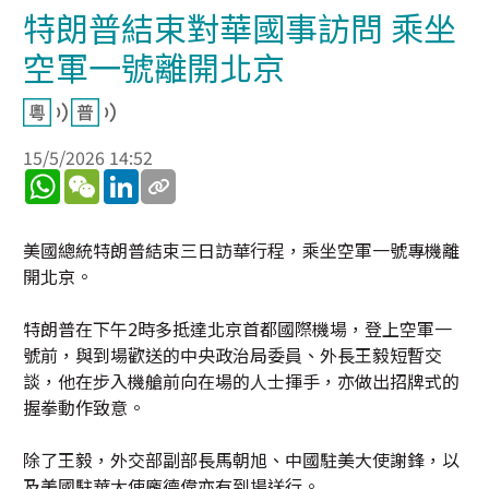
特朗普結束對華國事訪問 乘坐
空軍一號離開北京
15/5/2026 14:52
WhatsApp
WeChat
LinkedIn
美國總統特朗普結束三日訪華行程，乘坐空軍一號專機離
開北京。
特朗普在下午2時多抵達北京首都國際機場，登上空軍一
號前，與到場歡送的中央政治局委員、外長王毅短暫交
談，他在步入機艙前向在場的人士揮手，亦做出招牌式的
握拳動作致意。
除了王毅，外交部副部長馬朝旭、中國駐美大使謝鋒，以
及美國駐華大使龐德偉亦有到場送行。