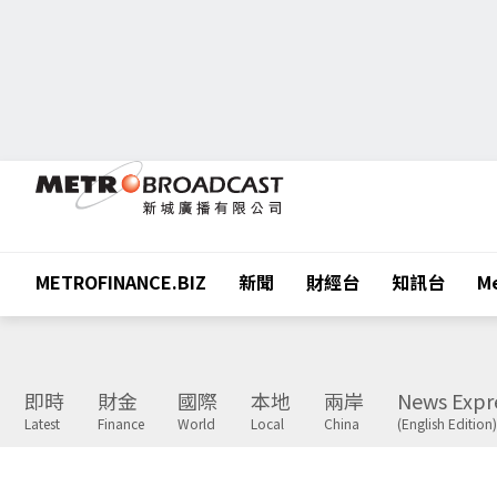
METROFINANCE.BIZ
新聞
財經台
知訊台
Me
即時
財金
國際
本地
兩岸
News Expr
Latest
Finance
World
Local
China
(English Edition)