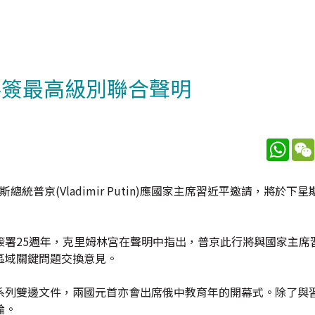
料簽最高級別聯合聲明
What
斯總統普京(Vladimir Putin)應國家主席習近平邀請，將於
簽署25週年，克里姆林宮在聲明中指出，普京此行將與國家主席
區域關鍵問題交換意見。
系列雙邊文件，兩國元首亦會出席俄中教育年的開幕式。除了與
論。