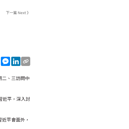
下一篇 Next 》
sApp
WeChat
Messenger
LinkedIn
下星期二、三訪問中
習近平，深入討
習近平會面外，